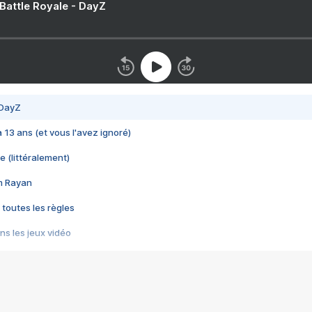
 Battle Royale - DayZ
 DayZ
 a 13 ans (et vous l'avez ignoré)
e (littéralement)
im Rayan
 toutes les règles
s les jeux vidéo
us choquant de Rockstar ? - Le scandale BULLY
e plus moche de Steam
du RÊVE tourne au CAUCHEMAR